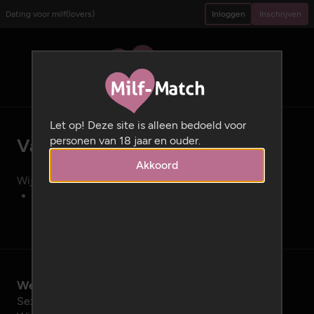
Dating voor milf(lovers)
Inloggen
Inschrijven
Let op! Deze site is alleen bedoeld voor
personen van 18 jaar en ouder.
Vacatures
Akkoord
Wij hebben momenteel de volgende vacature:
Medior/Senior .NET Developer
Wetenswaardig
Sexy Dating Networks Shop
tip